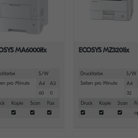
OSYS MA6000ifx
ECOSYS MZ3201ix
ckfarbe
S/W
Druckfarbe
S/W
ten pro Minute
Seiten pro Minute
A4
A3
A4
60
0
32
ck
Kopie
Scan
Fax
Druck
Kopie
Scan
F
o