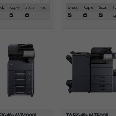
ck
Kopie
Scan
Fax
Druck
Kopie
Scan
F
o
SKalfa MZ4000i
TASKalfa MZ5001i