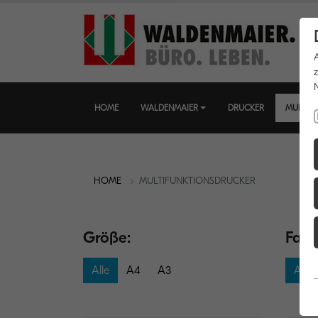
HOME
WALDENMAIER
DRUCKER
MULTIF
HOME
MULTIFUNKTIONSDRUCKER
Größe:
Farb
Alle
A4
A3
Alle