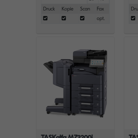
Druck
Kopie
Scan
Fax
Dru
opt.
TASKalfa MZ3200i
TA