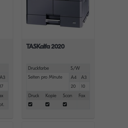
TASKalfa 2020
Druckfarbe
S/W
Seiten pro Minute
A3
A4
A3
17
20
10
ax
Druck
Kopie
Scan
Fax
pt.