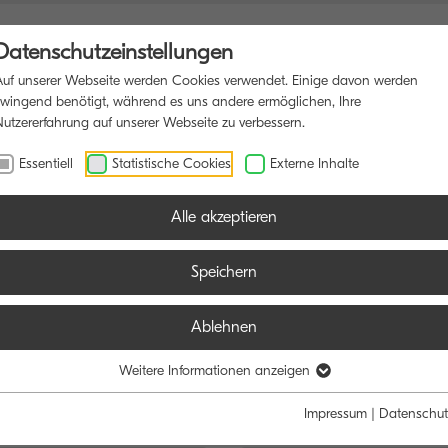
Datenschutzeinstellungen
Auf unserer Webseite werden Cookies verwendet. Einige davon werden
zwingend benötigt, während es uns andere ermöglichen, Ihre
Nutzererfahrung auf unserer Webseite zu verbessern.
UNKTIONSDRUCKER
SOFTWARE
BLOG
Essentiell
Statistische Cookies
Externe Inhalte
Alle akzeptieren
Speichern
Ablehnen
e:
Funktion:
Weitere Informationen anzeigen
Schwarz/Weiß
Farbe
Alle
Scan
Fax
Impressum
|
Datenschut