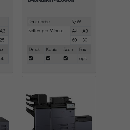
Druckfarbe
S/W
Seiten pro Minute
A3
A4
A3
25
60
30
ax
Druck
Kopie
Scan
Fax
pt.
opt.