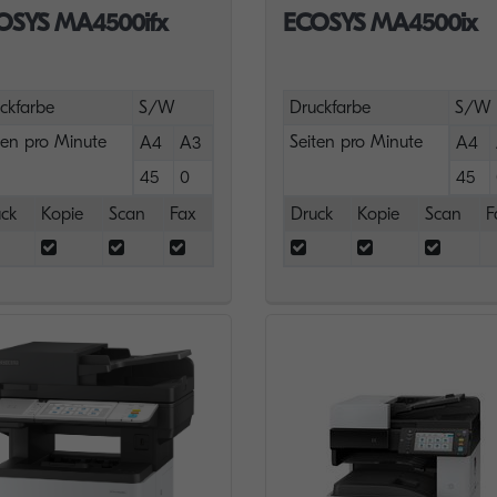
OSYS MA4500ifx
ECOSYS MA4500ix
ckfarbe
S/W
Druckfarbe
S/W
ten pro Minute
Seiten pro Minute
A4
A3
A4
45
0
45
ck
Kopie
Scan
Fax
Druck
Kopie
Scan
F