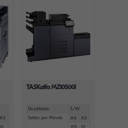
TASKalfa MZ10500i
Druckfarbe
S/W
Seiten pro Minute
A3
A4
A3
10
105
52