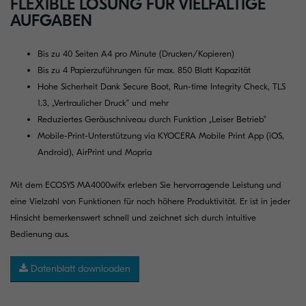
FLEXIBLE LÖSUNG FÜR VIELFÄLTIGE
AUFGABEN
Bis zu 40 Seiten A4 pro Minute (Drucken/Kopieren)
Bis zu 4 Papierzuführungen für max. 850 Blatt Kapazität
Hohe Sicherheit Dank Secure Boot, Run-time Integrity Check, TLS
1.3, „Vertraulicher Druck“ und mehr
Reduziertes Geräuschniveau durch Funktion „Leiser Betrieb“
Mobile-Print-Unterstützung via KYOCERA Mobile Print App (iOS,
Android), AirPrint und Mopria
Mit dem ECOSYS MA4000wifx erleben Sie hervorragende Leistung und
eine Vielzahl von Funktionen für noch höhere Produktivität. Er ist in jeder
Hinsicht bemerkenswert schnell und zeichnet sich durch intuitive
Bedienung aus.
Datenblatt downloaden