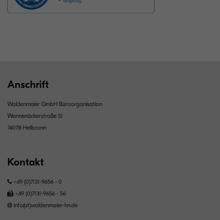
Anschrift
Waldenmaier GmbH Büroorganisation
Wannenäckerstraße 51
74078 Heilbronn
Kontakt
+49 (0)7131-9656 - 0
+49 (0)7131-9656 - 56
info(at)waldenmaier-hn.de